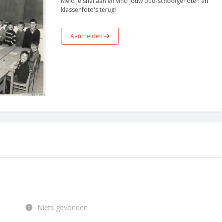
Meld je snel aan en vind jouw oud-schoolgenoten en
klassenfoto's terug!
Aanmelden
Niets gevonden