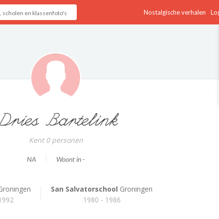
Nostalgische verhalen
Log
Dries Bartelink
Kent 0 personen
NA
Woont in -
Groningen
San Salvatorschool
Groningen
 1992
1980 - 1986