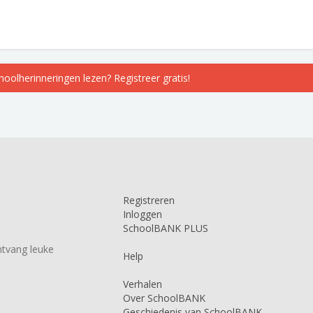
choolherinneringen lezen? Registreer gratis!
Registreren
Inloggen
SchoolBANK PLUS
tvang leuke
Help
Verhalen
Over SchoolBANK
Geschiedenis van SchoolBANK