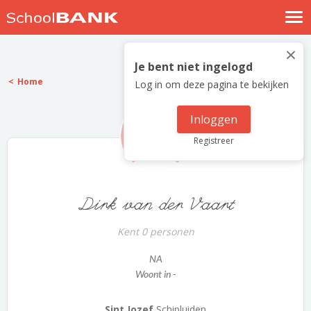
Nostalgische verhalen
×
Log in
Je bent niet ingelogd
Home
Log in om deze pagina te bekijken
Meld je gratis aan
Help
Inloggen
Registreer
Dirk van der Vaart
Kent 0 personen
NA
Woont in -
Sint Jozef
Schipluiden