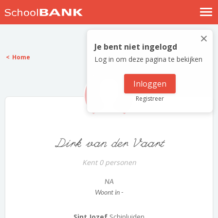
Nostalgische verhalen
×
Log in
Je bent niet ingelogd
Home
Log in om deze pagina te bekijken
Meld je gratis aan
Help
Inloggen
Registreer
Dirk van der Vaart
Kent 0 personen
NA
Woont in -
Sint Jozef
Schipluiden