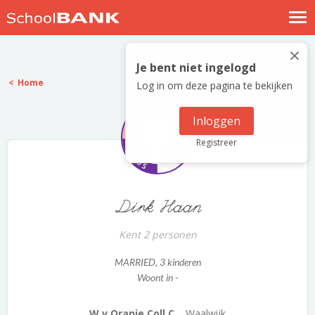
Nostalgische verhalen
×
Log in
Je bent niet ingelogd
Home
Log in om deze pagina te bekijken
Meld je gratis aan
Help
Inloggen
Registreer
Dirk Haan
Kent 2 personen
MARRIED
, 3 kinderen
Woont in -
W v Oranje Coll C...
Waalwijk