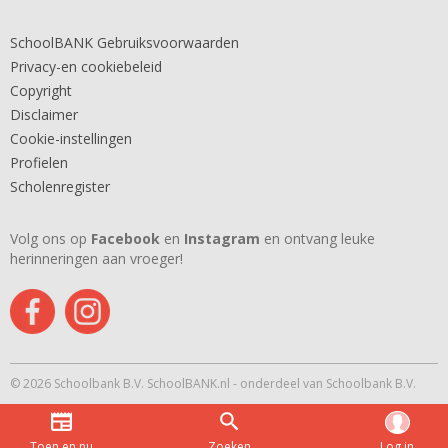
SchoolBANK Gebruiksvoorwaarden
Privacy-en cookiebeleid
Copyright
Disclaimer
Cookie-instellingen
Profielen
Scholenregister
Volg ons op
Facebook
en
Instagram
en ontvang leuke
herinneringen aan vroeger!
© 2026 Schoolbank B.V. SchoolBANK.nl - onderdeel van Schoolbank B.V.
Toen en nu
Zoeken
Log in