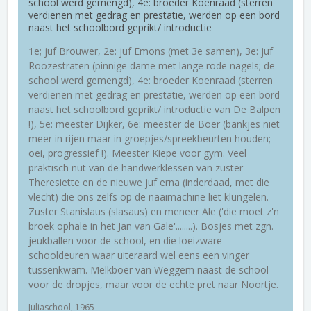
school werd gemengd), 4e: broeder Koenraad (sterren
verdienen met gedrag en prestatie, werden op een bord
naast het schoolbord geprikt/ introductie
1e; juf Brouwer, 2e: juf Emons (met 3e samen), 3e: juf
Roozestraten (pinnige dame met lange rode nagels; de
school werd gemengd), 4e: broeder Koenraad (sterren
verdienen met gedrag en prestatie, werden op een bord
naast het schoolbord geprikt/ introductie van De Balpen
!), 5e: meester Dijker, 6e: meester de Boer (bankjes niet
meer in rijen maar in groepjes/spreekbeurten houden;
oei, progressief !). Meester Kiepe voor gym. Veel
praktisch nut van de handwerklessen van zuster
Theresiette en de nieuwe juf erna (inderdaad, met die
vlecht) die ons zelfs op de naaimachine liet klungelen.
Zuster Stanislaus (slasaus) en meneer Ale ('die moet z'n
broek ophale in het Jan van Gale'........). Bosjes met zgn.
jeukballen voor de school, en die loeizware
schooldeuren waar uiteraard wel eens een vinger
tussenkwam. Melkboer van Weggem naast de school
voor de dropjes, maar voor de echte pret naar Noortje.
Juliaschool, 1965