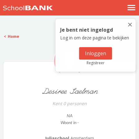
Nostalgische verhalen
×
Log in
Je bent niet ingelogd
Home
Log in om deze pagina te bekijken
Meld je gratis aan
Help
Inloggen
Registreer
Desiree Saelman
Kent 0 personen
NA
Woont in -
Juliaschool
Amsterdam