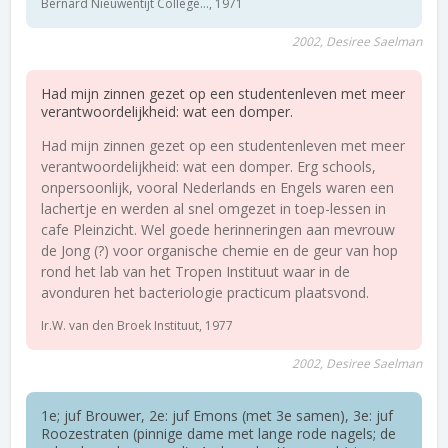
Bernard Nieuwentijt College..., 1971
2002, Desiree Saelman
Had mijn zinnen gezet op een studentenleven met meer
verantwoordelijkheid: wat een domper.
Had mijn zinnen gezet op een studentenleven met meer
verantwoordelijkheid: wat een domper. Erg schools,
onpersoonlijk, vooral Nederlands en Engels waren een
lachertje en werden al snel omgezet in toep-lessen in
cafe Pleinzicht. Wel goede herinneringen aan mevrouw
de Jong (?) voor organische chemie en de geur van hop
rond het lab van het Tropen Instituut waar in de
avonduren het bacteriologie practicum plaatsvond.
Ir.W. van den Broek Instituut, 1977
2002, Desiree Saelman
1e; juf Brouwer, 2e: juf Emons (met 3e samen), 3e: juf
Roozestraten (pinnige dame met lange rode nagels; de