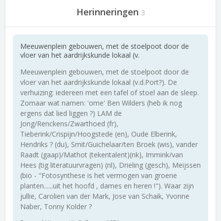
Herinneringen
3
Meeuwenplein gebouwen, met de stoelpoot door de
vloer van het aardrijkskunde lokaal (v.
Meeuwenplein gebouwen, met de stoelpoot door de
vloer van het aardrijkskunde lokaal (v.d.Port?). De
verhuizing: iedereen met een tafel of stoel aan de sleep.
Zomaar wat namen: 'ome' Ben Wilders (heb ik nog
ergens dat lied liggen ?) LAM de
Jong/Renckens/Zwarthoed (fr),
Tieberink/Crispijn/Hoogstede (en), Oude Elberink,
Hendriks ? (du), Smit/Guichelaar/ten Broek (wis), vander
Raadt (gaap)/Mathot (tekentalent)(nk), Immink/van
Hees (tig literatuurvragen) (nl), Drieling (gesch), Meijssen
(bio - "Fotosynthese is het vermogen van groene
planten......uit het hoofd , dames en heren !"). Waar zijn
jullie, Carolien van der Mark, Jose van Schaik, Yvonne
Naber, Tonny Kolder ?