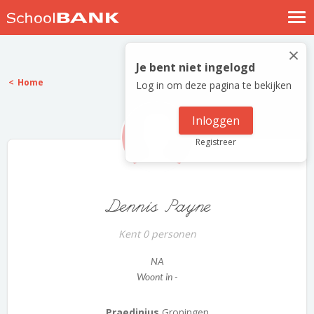
Nostalgische verhalen
×
Log in
Je bent niet ingelogd
Home
Log in om deze pagina te bekijken
Meld je gratis aan
Help
Inloggen
Registreer
Dennis Payne
Kent 0 personen
NA
Woont in -
Praedinius
Groningen