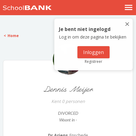
Nostalgische verhalen
×
Log in
Je bent niet ingelogd
Home
Log in om deze pagina te bekijken
Meld je gratis aan
Help
Inloggen
Registreer
Dennis Meijer
Kent 0 personen
DIVORCED
Woont in -
Dr Ariens
Enschede