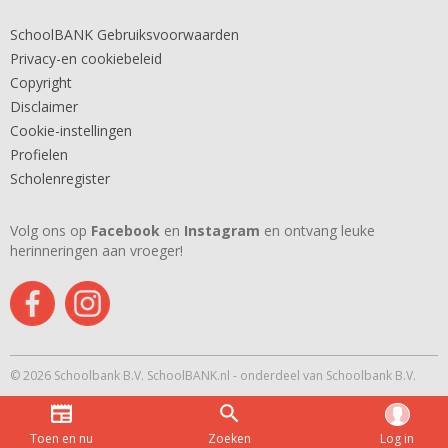
SchoolBANK Gebruiksvoorwaarden
Privacy-en cookiebeleid
Copyright
Disclaimer
Cookie-instellingen
Profielen
Scholenregister
Volg ons op
Facebook
en
Instagram
en ontvang leuke
herinneringen aan vroeger!
© 2026 Schoolbank B.V. SchoolBANK.nl - onderdeel van Schoolbank B.V.
Toen en nu
Zoeken
Log in