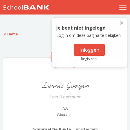
Nostalgische verhalen
×
Log in
Je bent niet ingelogd
Home
Log in om deze pagina te bekijken
Meld je gratis aan
Help
Inloggen
Registreer
Dennis Gooijer
Kent 0 personen
NA
Woont in -
Admiraal De Ruyte...
Amsterdam