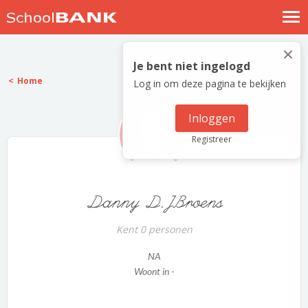
Nostalgische verhalen
×
Log in
Je bent niet ingelogd
Home
Log in om deze pagina te bekijken
Meld je gratis aan
Help
Inloggen
Registreer
Danny D.JBroens
Kent 0 personen
NA
Woont in -