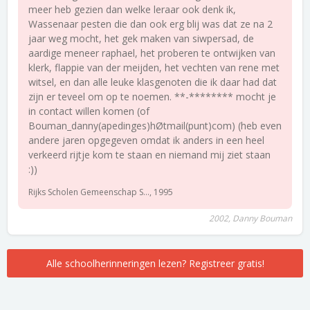
meer heb gezien dan welke leraar ook denk ik,
Wassenaar pesten die dan ook erg blij was dat ze na 2
jaar weg mocht, het gek maken van siwpersad, de
aardige meneer raphael, het proberen te ontwijken van
klerk, flappie van der meijden, het vechten van rene met
witsel, en dan alle leuke klasgenoten die ik daar had dat
zijn er teveel om op te noemen. **-******** mocht je
in contact willen komen (of
Bouman_danny(apedinges)hØtmail(punt)com) (heb even
andere jaren opgegeven omdat ik anders in een heel
verkeerd rijtje kom te staan en niemand mij ziet staan
:))
Rijks Scholen Gemeenschap S..., 1995
2002, Danny Bouman
Alle schoolherinneringen lezen? Registreer gratis!