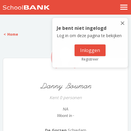
Nostalgische verhalen
×
Log in
Je bent niet ingelogd
Home
Log in om deze pagina te bekijken
Meld je gratis aan
Help
Inloggen
Registreer
Danny Bouman
Kent 0 personen
NA
Woont in -
De Gorzen
Schiedam