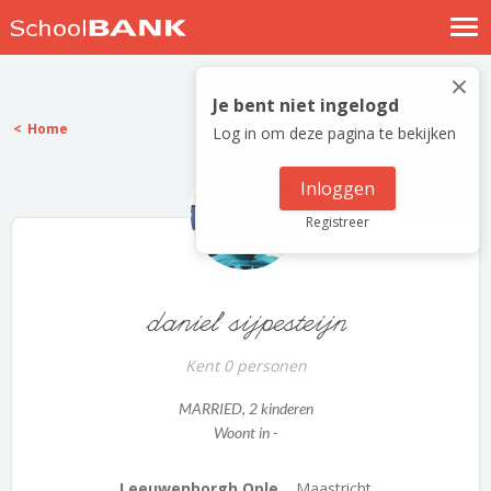
Nostalgische verhalen
×
Log in
Je bent niet ingelogd
Home
Log in om deze pagina te bekijken
Meld je gratis aan
Help
Inloggen
Registreer
daniel sijpesteijn
Kent 0 personen
MARRIED
, 2 kinderen
Woont in -
Leeuwenborgh Ople...
Maastricht