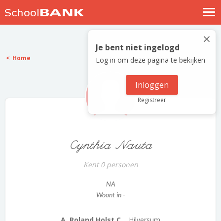
Nostalgische verhalen
×
Log in
Je bent niet ingelogd
Home
Log in om deze pagina te bekijken
Meld je gratis aan
Help
Inloggen
Registreer
Cynthia Nauta
Kent 0 personen
NA
Woont in -
A. Roland Holst C...
Hilversum