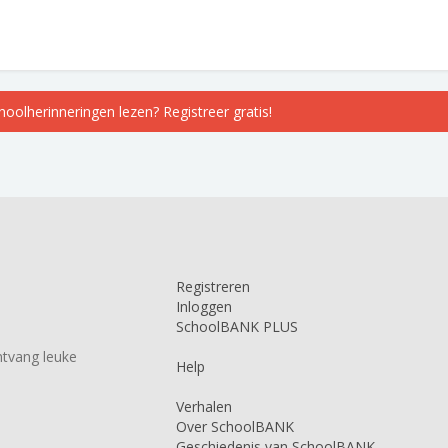
choolherinneringen lezen? Registreer gratis!
Registreren
Inloggen
SchoolBANK PLUS
tvang leuke
Help
Verhalen
Over SchoolBANK
Geschiedenis van SchoolBANK