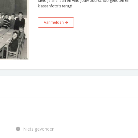
Meld je snel aan en vind jouw oud-schoolgenoten en
klassenfoto's terug!
Aanmelden
Niets gevonden