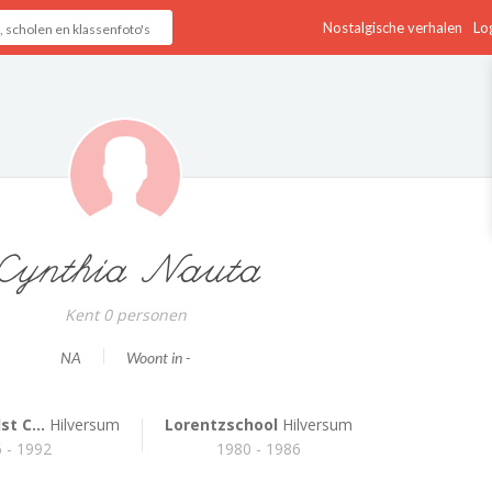
Nostalgische verhalen
Log
Cynthia Nauta
Kent 0 personen
NA
Woont in -
st C...
Hilversum
Lorentzschool
Hilversum
 - 1992
1980 - 1986