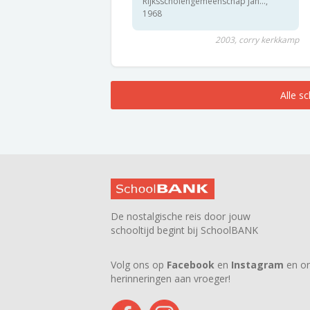
Rijksscholengemeenschap Jan...,
1968
2003, corry kerkkamp
Alle s
De nostalgische reis door jouw
schooltijd begint bij SchoolBANK
Volg ons op
Facebook
en
Instagram
en on
herinneringen aan vroeger!