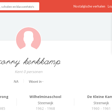
Nostalgische verhalen
Log
corry kerkkamp
Kent 0 personen
NA
Woont in -
prong
Wilhelminaschool
De Kleine Ka
Steenwijk
Steenwijk
1985
1962 - 1968
1960 - 1961