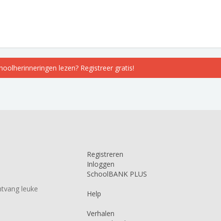
choolherinneringen lezen? Registreer gratis!
Registreren
Inloggen
SchoolBANK PLUS
tvang leuke
Help
Verhalen