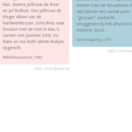
klas, daarna juffrouw de Boer
Heette toen de Woudmees.
en juf Bolhuis. Ken juffrouw de
veel plezier een aantal jaren
Weger alleen van de
"gestaan". Aantal lln.
handwerklessen. schoolreis naar
teruggezien bij het afscheid 
Evoluon met de trein in klas 6.
meester Stout.
Samen met Jenneke Smit, Iris
De Driesprong, 1977
Rabe en Ina Reith allerlei klubjes
opgericht.
2002, corry k
Wilhelminaschool, 1962
2002, corry kerkkamp