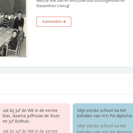
Meld je snel aan en vind jouw oud-schoolgenoten en
klassenfoto's terug!
Aanmelden
zat bij juf de Wit in de eerste
Mijn eerste school na het
klas, daarna juffrouw de Boer
behalen van m'n PA diploma.
en juf Bolhuis.
Mijn eerste school na het
zat bij juf de Wit in de eerste
behalen van m'n PA diploma.