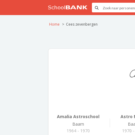
Home
Cees zevenbergen
C
Amalia Astroschool
Astro
Baarn
Baa
1964 - 1970
1970 -