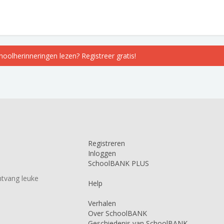
choolherinneringen lezen? Registreer gratis!
Registreren
Inloggen
SchoolBANK PLUS
tvang leuke
Help
Verhalen
Over SchoolBANK
Geschiedenis van SchoolBANK