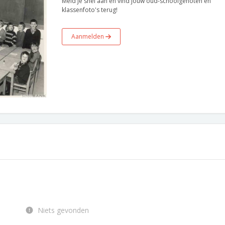
Meld je snel aan en vind jouw oud-schoolgenoten en
klassenfoto's terug!
Aanmelden
Niets gevonden