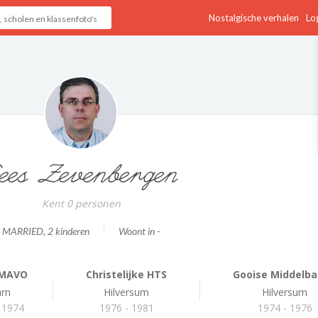
Nostalgische verhalen
Log
ees Zevenbergen
Kent 0 personen
MARRIED
, 2 kinderen
Woont in -
 MAVO
Christelijke HTS
Gooise Middelbar
rn
Hilversum
Hilversum
 1974
1976 - 1981
1974 - 1976