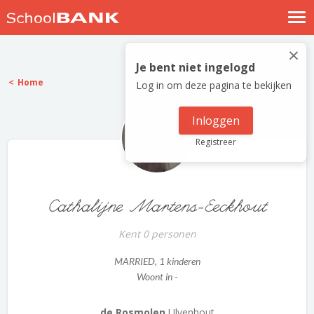
Nostalgische verhalen
×
Log in
Je bent niet ingelogd
Home
Log in om deze pagina te bekijken
Meld je gratis aan
Help
Inloggen
Registreer
Cathalijne Martens-Eeckhout
Kent 0 personen
MARRIED
, 1 kinderen
Woont in -
de Rosmolen
Ulvenhout