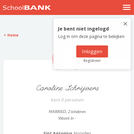
Nostalgische verhalen
×
Log in
Je bent niet ingelogd
Home
Log in om deze pagina te bekijken
Meld je gratis aan
Help
Inloggen
Registreer
Caroline Schrijvers
Kent 0 personen
MARRIED
, 2 kinderen
Woont in -
Sint Antonius
Noorden