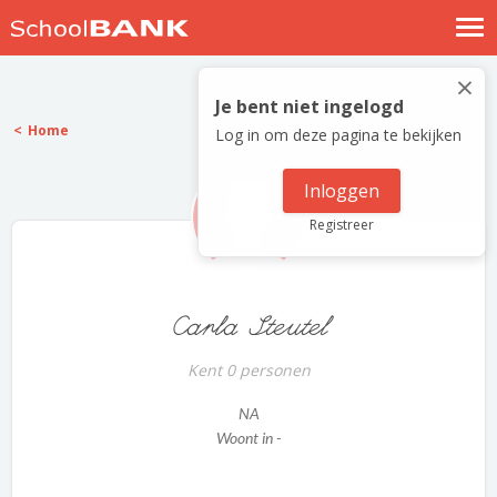
Nostalgische verhalen
×
Log in
Je bent niet ingelogd
Home
Log in om deze pagina te bekijken
Meld je gratis aan
Help
Inloggen
Registreer
Carla Steutel
Kent 0 personen
NA
Woont in -