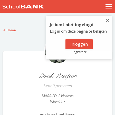
Nostalgische verhalen
×
Log in
Je bent niet ingelogd
Home
Log in om deze pagina te bekijken
Meld je gratis aan
Help
Inloggen
Registreer
Bouk Ruijter
Kent 0 personen
MARRIED
, 2 kinderen
Woont in -
oosterschool
Baarn