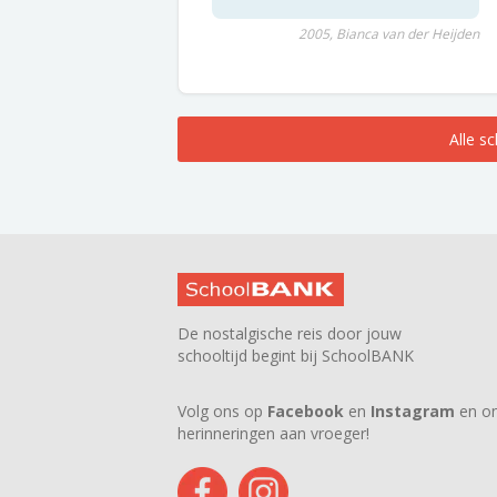
2005, Bianca van der Heijden
Alle s
De nostalgische reis door jouw
schooltijd begint bij SchoolBANK
Volg ons op
Facebook
en
Instagram
en on
herinneringen aan vroeger!