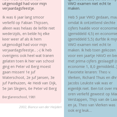
uitgenodigd had voor mijn
VWO examen niet echt te
verjaardagsfeestje.
maken.
Ik was 6 jaar lang smoor
Heb 5 jaar VWO gedaan, ma
verliefd op Fabian Thijssen,
omdat ik ontzettend slechte
alleen was helaas de liefde niet
cijfers haalde voor economie
wederzijds, en belde hij elke
(gemiddeld 4,5) en economie
keer weer af als ik hem
(gemiddeld 5,5) durfde ik mij
uitgenodigd had voor mijn
VWO examen niet echt te
verjaardagsfeestje... ;-( Ik heb
maken. Ik heb toen gekozen
overigens ook heel wat tranen
voor een jaartje HAVO en be
gelaten toen ik hier van school
met prima cijfers geslaagd! 
ging en Peter vd Berg moest
economie 1, 8,0 gemiddeld...
gaan missen! 1e juf
Favoriete leraren: Theo v.
Waterschoot, 2e juf Jansen, 3e
Vlerken, Richard Thuis en dhr
juf Panhuizen, 4e Heidi van Dijk,
Jacobs Leukste vak was er
5e Jan Slegers, 6e Peter vd Berg
eigenlijk niet. Ben tot over m
oren verliefd geweest op Ma
Berglarenschool, 1981
Verstappen, Thijs van de Laa
en ja, Theo van Vlerken was
2002, Bianca van der Heijden
ook erg leuk....