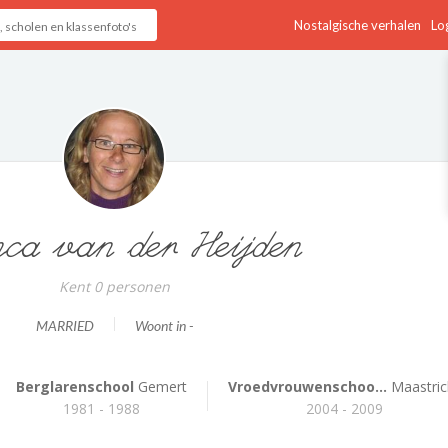
Nostalgische verhalen
Log
ca van der Heijden
Kent 0 personen
MARRIED
Woont in -
Berglarenschool
Gemert
Vroedvrouwenschoo...
Maastric
1981 - 1988
2004 - 2009