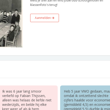
Meld je snel aan en vind jouw oud-schoolgenoten en
klassenfoto's terug!
Aanmelden
Ik was 6 jaar lang smoor
Heb 5 jaar VWO gedaan, ma
verliefd op Fabian Thijssen,
omdat ik ontzettend slechte
alleen was helaas de liefde niet
cijfers haalde voor economie
wederzijds, en belde hij elke
(gemiddeld 4,5) en economie
keer weer af als ik hem
(gemiddeld 5,5) durfde ik mij