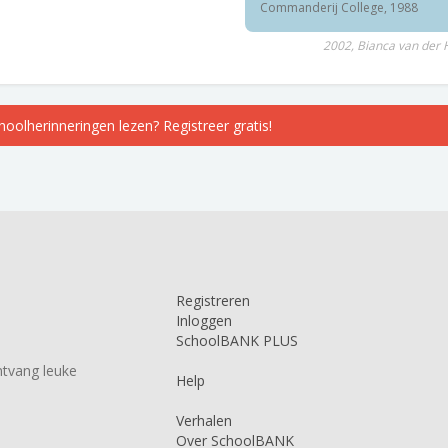
Commanderij College, 1988
2002, Bianca van der 
choolherinneringen lezen? Registreer gratis!
Registreren
Inloggen
SchoolBANK PLUS
tvang leuke
Help
Verhalen
Over SchoolBANK