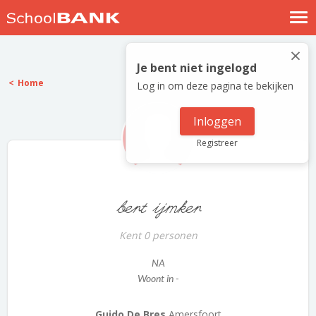
Nostalgische verhalen
×
Log in
Je bent niet ingelogd
Home
Log in om deze pagina te bekijken
Meld je gratis aan
Help
Inloggen
Registreer
bert ijmker
Kent 0 personen
NA
Woont in -
Guido De Bres
Amersfoort