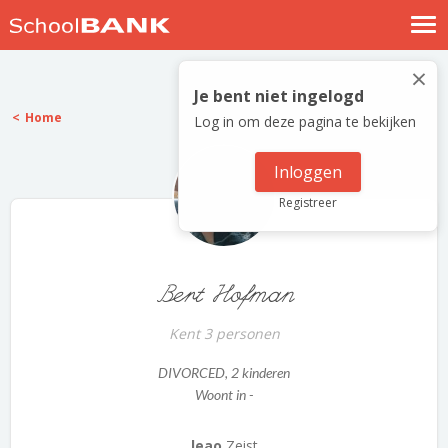
Nostalgische verhalen
×
Log in
Je bent niet ingelogd
Home
Log in om deze pagina te bekijken
Meld je gratis aan
Help
Inloggen
Registreer
Bert Hofman
Kent 3 personen
DIVORCED
, 2 kinderen
Woont in -
leao
Zeist