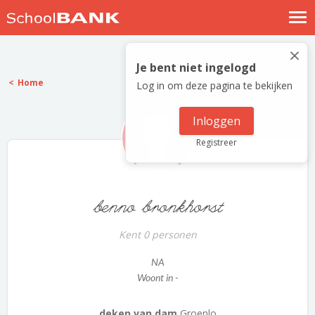
Nostalgische verhalen
×
Log in
Je bent niet ingelogd
Home
Log in om deze pagina te bekijken
Meld je gratis aan
Help
Inloggen
Registreer
benno bronkhorst
Kent 0 personen
NA
Woont in -
deken van dam
Groenlo