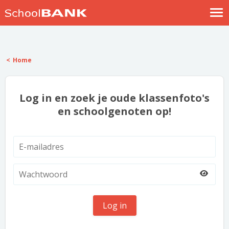
Nostalgische verhalen
Log in
Home
Meld je gratis aan
Help
Log in en zoek je oude klassenfoto's
en schoolgenoten op!
Log in