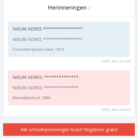
Herinneringen
2
NIEUW ADRES ****************.
NIEUW ADRES ****************
Coornhert lyceum Gem, 1974
2005, Bas Iserief
NIEUW ADRES: **************.
NIEUW ADRES: **************
Meerwijkschool, 1969
2005, Bas Iserief
Alle schoolherinneringen lezen? Registreer gratis!