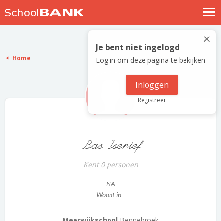
Nostalgische verhalen
×
Log in
Je bent niet ingelogd
Home
Log in om deze pagina te bekijken
Meld je gratis aan
Help
Inloggen
Registreer
Bas Iserief
Kent 0 personen
NA
Woont in -
Meerwijkschool
Bennebroek