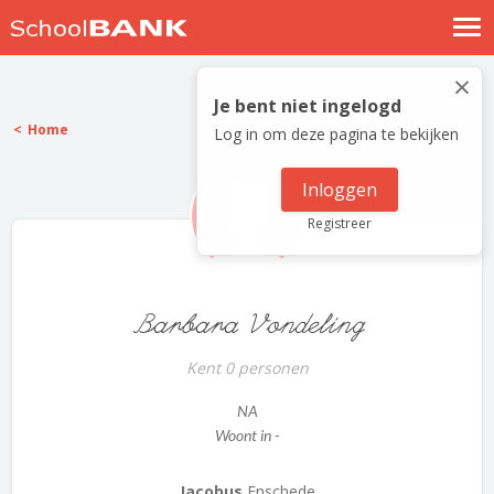
Nostalgische verhalen
×
Log in
Je bent niet ingelogd
Home
Log in om deze pagina te bekijken
Meld je gratis aan
Help
Inloggen
Registreer
Barbara Vondeling
Kent 0 personen
NA
Woont in -
Jacobus
Enschede