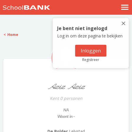
Nostalgische verhalen
×
Log in
Je bent niet ingelogd
Home
Log in om deze pagina te bekijken
Meld je gratis aan
Help
Inloggen
Registreer
Aziz Aziz
Kent 0 personen
NA
Woont in -
De Bolder
Lelystad