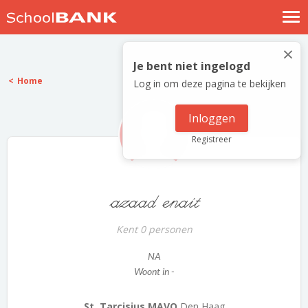
Nostalgische verhalen
×
Log in
Je bent niet ingelogd
Home
Log in om deze pagina te bekijken
Meld je gratis aan
Help
Inloggen
Registreer
azaad enait
Kent 0 personen
NA
Woont in -
St. Tarcisius MAVO
Den Haag