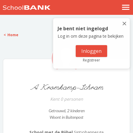
Nostalgische verhalen
×
Log in
Je bent niet ingelogd
Home
Log in om deze pagina te bekijken
Meld je gratis aan
Help
Inloggen
Registreer
A Kromkamp-Schram
Kent 0 personen
Getrouwd
, 2 kinderen
Woont in Buitenpost
School met de Bijbel
Sintjohannesga