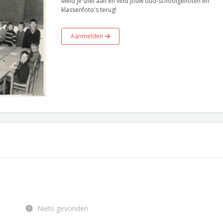
Meld je snel aan en vind jouw oud-schoolgenoten en
klassenfoto's terug!
Aanmelden
Niets gevonden