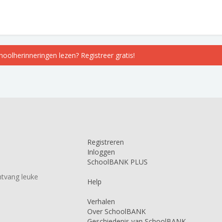
choolherinneringen lezen? Registreer gratis!
Registreren
Inloggen
SchoolBANK PLUS
tvang leuke
Help
Verhalen
Over SchoolBANK
Geschiedenis van SchoolBANK