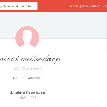
Nostalgische verhalen
Log
strid wittendorp
Kent 0 personen
NA
Woont in -
r.k tabita
Klazienaveen
1989 - 1993