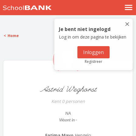
Nostalgische verhalen
×
Log in
Je bent niet ingelogd
Home
Log in om deze pagina te bekijken
Meld je gratis aan
Help
Inloggen
Registreer
Astrid Weghorst
Kent 0 personen
NA
Woont in -
Fatima Mavo
Hengelo