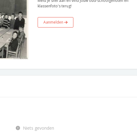
Meld je snel aan en vind jouw oud-schoolgenoten en
klassenfoto's terug!
Aanmelden
Niets gevonden