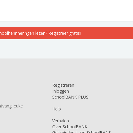
choolherinneringen lezen? Registreer gratis!
Registreren
Inloggen
SchoolBANK PLUS
tvang leuke
Help
Verhalen
Over SchoolBANK
Geschiedenis van SchoolBANK