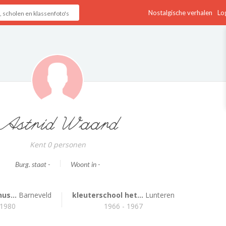
Nostalgische verhalen
Log
Astrid Waard
Kent 0 personen
Burg. staat -
Woont in -
us...
Barneveld
kleuterschool het...
Lunteren
 1980
1966 - 1967