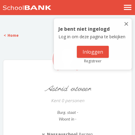
Nostalgische verhalen
×
Log in
Je bent niet ingelogd
Home
Log in om deze pagina te bekijken
Meld je gratis aan
Help
Inloggen
Registreer
Astrid vtveer
Kent 0 personen
Burg. staat -
Woont in -
v. Nassauschool
Bergen