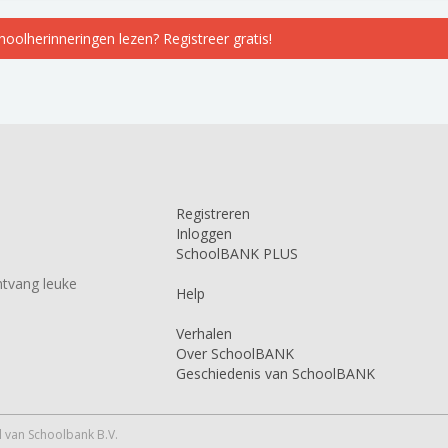
choolherinneringen lezen? Registreer gratis!
Registreren
Inloggen
SchoolBANK PLUS
tvang leuke
Help
Verhalen
Over SchoolBANK
Geschiedenis van SchoolBANK
 van Schoolbank B.V.