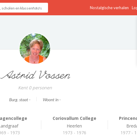
Nostalgische verhalen
Log
Astrid Vossen
Kent 0 personen
Burg. staat -
Woont in -
agencollege
Coriovallum College
Princen
Landgraaf
Heerlen
Bred
969 - 1973
1973 - 1976
1977 - 