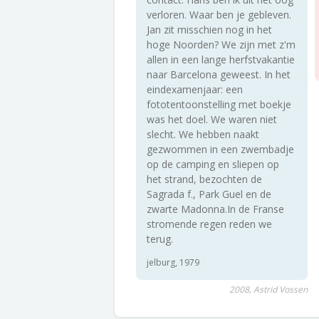
verloren. Waar ben je gebleven.
Jan zit misschien nog in het
hoge Noorden? We zijn met z'm
allen in een lange herfstvakantie
naar Barcelona geweest. In het
eindexamenjaar: een
fototentoonstelling met boekje
was het doel. We waren niet
slecht. We hebben naakt
gezwommen in een zwembadje
op de camping en sliepen op
het strand, bezochten de
Sagrada f., Park Guel en de
zwarte Madonna.In de Franse
stromende regen reden we
terug.
jelburg, 1979
2008, Astrid Vossen