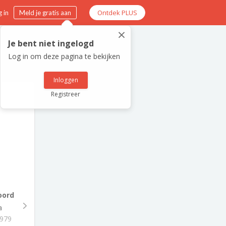
Ontdek PLUS
 in
Meld je gratis aan
×
Je bent niet ingelogd
Log in om deze pagina te bekijken
Inloggen
Registreer
oord
a
1979