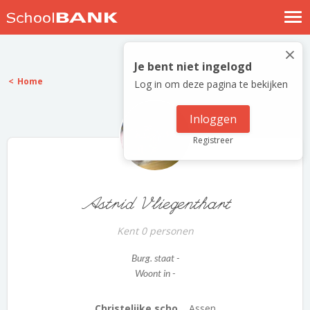
Nostalgische verhalen
×
Log in
Je bent niet ingelogd
Home
Log in om deze pagina te bekijken
Meld je gratis aan
Help
Inloggen
Registreer
Astrid Vliegenthart
Kent 0 personen
Burg. staat -
Woont in -
Christelijke scho...
Assen