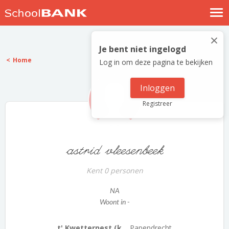
Nostalgische verhalen
×
Log in
Je bent niet ingelogd
Home
Log in om deze pagina te bekijken
Meld je gratis aan
Help
Inloggen
Registreer
astrid vleesenbeek
Kent 0 personen
NA
Woont in -
t' Kwetternest (k...
Papendrecht