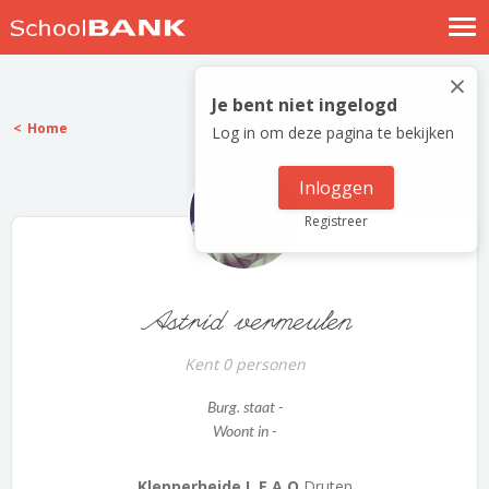
Nostalgische verhalen
×
Log in
Je bent niet ingelogd
Home
Log in om deze pagina te bekijken
Meld je gratis aan
Help
Inloggen
Registreer
Astrid vermeulen
Kent 0 personen
Burg. staat -
Woont in -
Klepperheide L.E.A.O
Druten