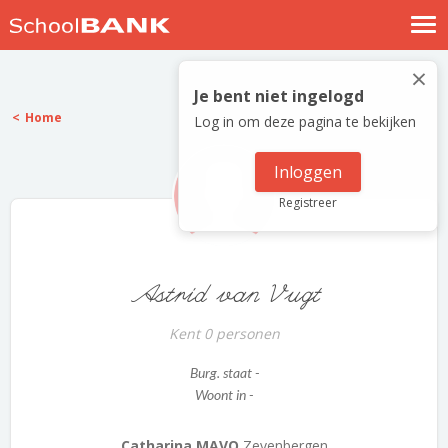
Nostalgische verhalen
×
Log in
Je bent niet ingelogd
Home
Log in om deze pagina te bekijken
Meld je gratis aan
Help
Inloggen
Registreer
Astrid van Vugt
Kent 0 personen
Burg. staat -
Woont in -
Catharina MAVO
Zevenbergen