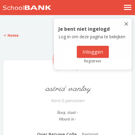
Nostalgische verhalen
×
Log in
Je bent niet ingelogd
Home
Log in om deze pagina te bekijken
Meld je gratis aan
Help
Inloggen
Registreer
astrid vanloy
Kent 0 personen
Burg. staat -
Woont in -
Over Betuwe Colle...
Bemmel