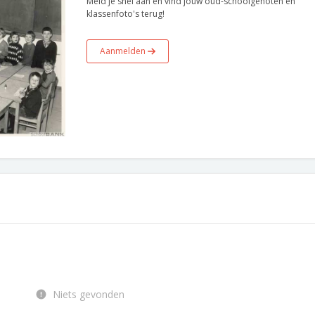
Meld je snel aan en vind jouw oud-schoolgenoten en
klassenfoto's terug!
Aanmelden
Niets gevonden