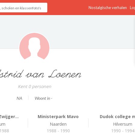
Nostalgische verhalen
Log
trid van Loenen
Kent 0 personen
NA
Woont in -
wijger...
Ministerpark Mavo
Dudok college m
sum
Naarden
Hilversum
 1988
1988 - 1990
1990 - 1994