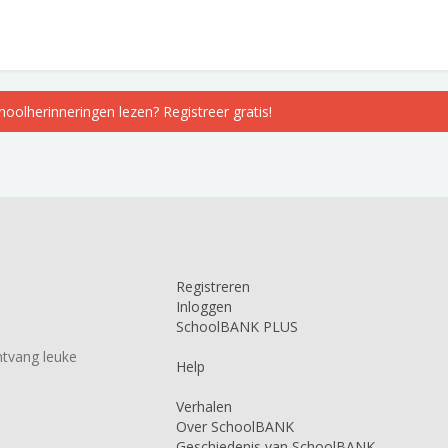
choolherinneringen lezen? Registreer gratis!
Registreren
Inloggen
SchoolBANK PLUS
tvang leuke
Help
Verhalen
Over SchoolBANK
Geschiedenis van SchoolBANK