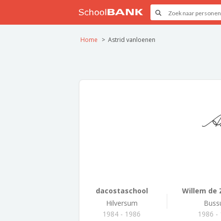
Home
Astrid vanloenen
As
dacostaschool
Willem de Z
Hilversum
Bus
1984 - 1986
1986 -