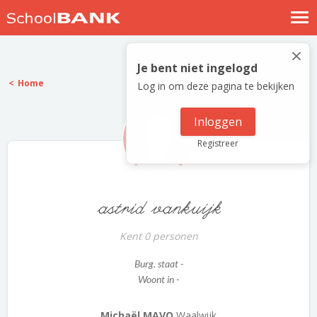
Nostalgische verhalen
×
Log in
Je bent niet ingelogd
Home
Log in om deze pagina te bekijken
Meld je gratis aan
Help
Inloggen
Registreer
astrid vankuijk
Kent 0 personen
Burg. staat -
Woont in -
Michaël MAVO
Waalwijk