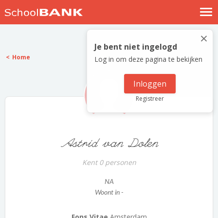
Nostalgische verhalen
×
Log in
Je bent niet ingelogd
Home
Log in om deze pagina te bekijken
Meld je gratis aan
Help
Inloggen
Registreer
Astrid van Dolen
Kent 0 personen
NA
Woont in -
Fons Vitae
Amsterdam