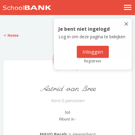
Nostalgische verhalen
×
Log in
Je bent niet ingelogd
Home
Log in om deze pagina te bekijken
Meld je gratis aan
Help
Inloggen
Registreer
Astrid van Bree
Kent 0 personen
NA
Woont in -
MAVO Bergh
's-Heerenberg