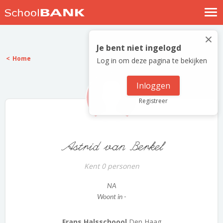
Nostalgische verhalen
×
Log in
Je bent niet ingelogd
Home
Log in om deze pagina te bekijken
Meld je gratis aan
Help
Inloggen
Registreer
Astrid van Berkel
Kent 0 personen
NA
Woont in -
Frans Halsschoool
Den Haag