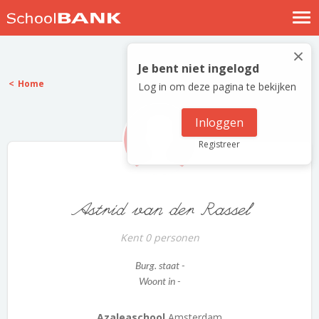
Nostalgische verhalen
×
Log in
Je bent niet ingelogd
Home
Log in om deze pagina te bekijken
Meld je gratis aan
Help
Inloggen
Registreer
Astrid van der Rassel
Kent 0 personen
Burg. staat -
Woont in -
Azaleaschool
Amsterdam