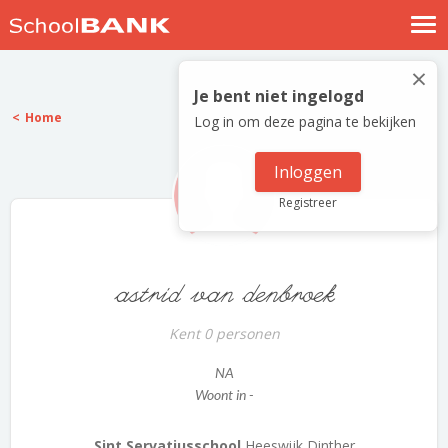
Nostalgische verhalen
×
Log in
Je bent niet ingelogd
Home
Log in om deze pagina te bekijken
Meld je gratis aan
Help
Inloggen
Registreer
astrid van denbroek
Kent 0 personen
NA
Woont in -
Sint Servatiusschool
Heeswijk Dinther