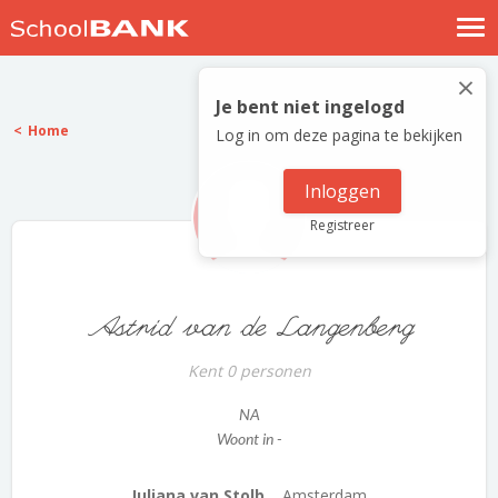
Nostalgische verhalen
×
Log in
Je bent niet ingelogd
Home
Log in om deze pagina te bekijken
Meld je gratis aan
Help
Inloggen
Registreer
Astrid van de Langenberg
Kent 0 personen
NA
Woont in -
Juliana van Stolb...
Amsterdam