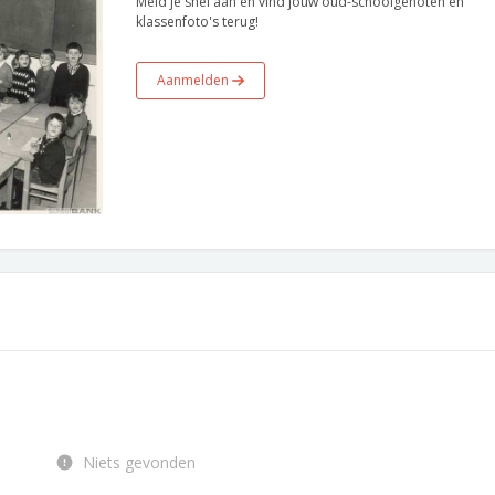
Meld je snel aan en vind jouw oud-schoolgenoten en
klassenfoto's terug!
Aanmelden
Niets gevonden