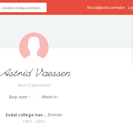
Nostalgische verhalen
Log
Astrid Vaessen
Kent 0 personen
Burg. staat -
Woont in -
Esdal college hav...
Emmen
1997 - 2001