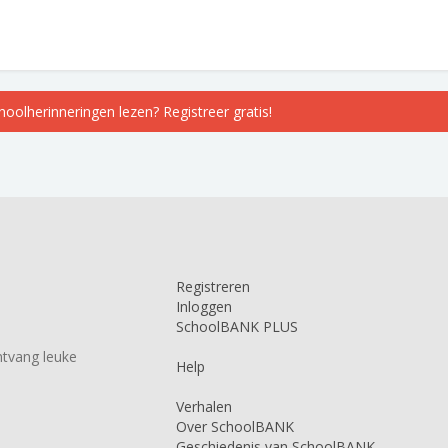
choolherinneringen lezen? Registreer gratis!
Registreren
Inloggen
SchoolBANK PLUS
tvang leuke
Help
Verhalen
Over SchoolBANK
Geschiedenis van SchoolBANK