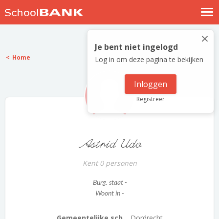
Nostalgische verhalen
×
Log in
Je bent niet ingelogd
Home
Log in om deze pagina te bekijken
Meld je gratis aan
Help
Inloggen
Registreer
Astrid Udo
Kent 0 personen
Burg. staat -
Woont in -
Gemeentelijke sch...
Dordrecht