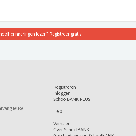
choolherinneringen lezen? Registreer gratis!
Registreren
Inloggen
SchoolBANK PLUS
tvang leuke
Help
Verhalen
Over SchoolBANK
Geschiedenis van SchoolBANK