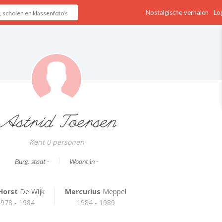
Nostalgische verhalen
Log
Astrid Toersen
Kent 0 personen
Burg. staat -
Woont in -
Horst
De Wijk
Mercurius
Meppel
1978 - 1984
1984 - 1989