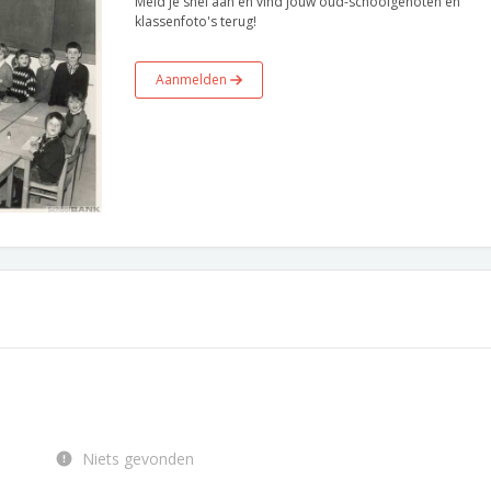
Meld je snel aan en vind jouw oud-schoolgenoten en
klassenfoto's terug!
Aanmelden
Niets gevonden